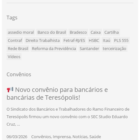
Tags
assedio moral
Banco do Brasil
Bradesco
Caixa
Cartilha
Contraf
Direito Trabalhista
Fetraf-RJ/ES
HSBC
Itaú
PLS 555
Rede Brasil
Reforma da Previdência
Santander
terceirização
Vídeos
Convênios
NOVO CONVÊNIO PARA VOCÊ, BANCÁRIO
Convênio com a Rede de Ensino Técnico e
Novo convênio para bancários e
SEU NOVO BENEFÍCIO CHEGOU
bancárias de Teresópolis!
E BANCÁRIA!
Centro de Qualificação Técnica
O Sindicato dos Bancários e Trabalhadores do Ramo Financeiro de
Teresópolis firmou um novo convênio com o SEC Studio Eduardo
11/05/2026
|
Convênios
,
Imprensa
,
Notícias
,
Saúde
Cruz, …
24/10/2025
|
Convênios
,
Educação
06/03/2026
25/11/2025
|
|
Convênios
Convênios
,
,
Imprensa
Imprensa
,
,
Notícias
Notícias
,
,
Saúde
Saúde