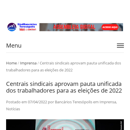
Menu
Home
/
Imprensa
/
Centrais sindicais aprovam pauta unificada dos
trabalhadores para as eleições de 2022
Centrais sindicais aprovam pauta unificada
dos trabalhadores para as eleições de 2022
Postado em
07/04/2022
por
Bancários Teresópolis
em
Imprensa
,
Notícias