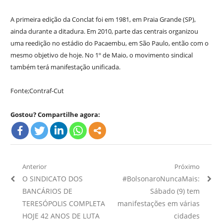
A primeira edição da Conclat foi em 1981, em Praia Grande (SP),
ainda durante a ditadura. Em 2010, parte das centrais organizou
uma reedição no estádio do Pacaembu, em São Paulo, então com o
mesmo objetivo de hoje. No 1º de Maio, o movimento sindical
também terá manifestação unificada.
Fonte;Contraf-Cut
Gostou? Compartilhe agora:
Navegação
Anterior
Próximo
Artigo
Próximo
O SINDICATO DOS
#BolsonaroNuncaMais:
de
Anterior:
Artigo:
BANCÁRIOS DE
Sábado (9) tem
Post
TERESÓPOLIS COMPLETA
manifestações em várias
HOJE 42 ANOS DE LUTA
cidades