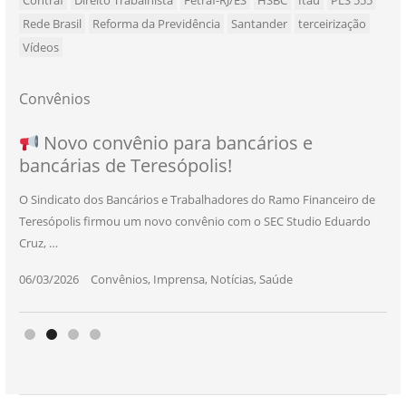
Contraf
Direito Trabalhista
Fetraf-RJ/ES
HSBC
Itaú
PLS 555
Rede Brasil
Reforma da Previdência
Santander
terceirização
Vídeos
Convênios
NOVO CONVÊNIO PARA VOCÊ, BANCÁRIO
Convênio com a Rede de Ensino Técnico e
Novo convênio para bancários e
SEU NOVO BENEFÍCIO CHEGOU
bancárias de Teresópolis!
E BANCÁRIA!
Centro de Qualificação Técnica
O Sindicato dos Bancários e Trabalhadores do Ramo Financeiro de
Teresópolis firmou um novo convênio com o SEC Studio Eduardo
11/05/2026
|
Convênios
,
Imprensa
,
Notícias
,
Saúde
Cruz, …
24/10/2025
|
Convênios
,
Educação
06/03/2026
25/11/2025
|
|
Convênios
Convênios
,
,
Imprensa
Imprensa
,
,
Notícias
Notícias
,
,
Saúde
Saúde