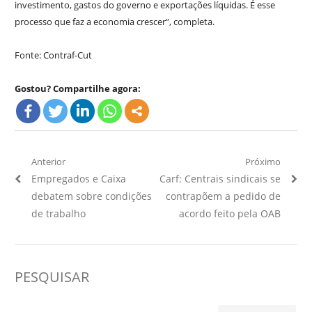
investimento, gastos do governo e exportações líquidas. É esse
processo que faz a economia crescer”, completa.
Fonte: Contraf-Cut
Gostou? Compartilhe agora:
Navegação
Anterior
Próximo
Artigo
Próximo
Empregados e Caixa
Carf: Centrais sindicais se
de
Anterior:
Artigo:
debatem sobre condições
contrapõem a pedido de
Post
de trabalho
acordo feito pela OAB
PESQUISAR
Pesquisar