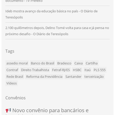
documento - TV Prefeito
Ideb mostra avanço da educação básica no país - O Diário de
Teresópolis
2.100 quilômetros depois, Delino Tomé volta para casa e já pensa no
próximo desafio - O Diário de Teresópolis
Tags
assedio moral
Banco do Brasil
Bradesco
Caixa
Cartilha
Contraf
Direito Trabalhista
Fetraf-RJ/ES
HSBC
Itaú
PLS 555
Rede Brasil
Reforma da Previdência
Santander
terceirização
Vídeos
Convênios
NOVO CONVÊNIO PARA VOCÊ, BANCÁRIO
Convênio com a Rede de Ensino Técnico e
Novo convênio para bancários e
SEU NOVO BENEFÍCIO CHEGOU