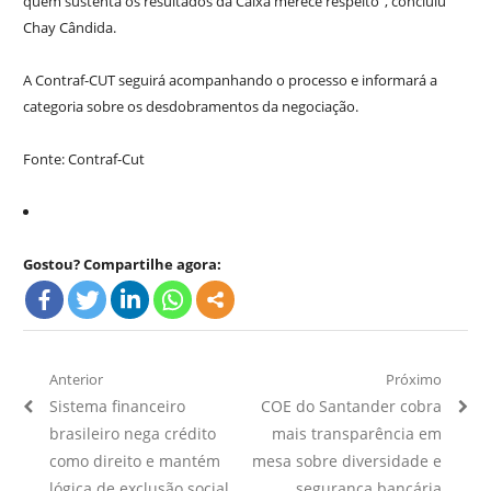
quem sustenta os resultados da Caixa merece respeito”, concluiu
Chay Cândida.
A Contraf-CUT seguirá acompanhando o processo e informará a
categoria sobre os desdobramentos da negociação.
Fonte: Contraf-Cut
Gostou? Compartilhe agora:
Navegação
Anterior
Próximo
Artigo
Próximo
Sistema financeiro
COE do Santander cobra
de
Anterior:
Artigo:
brasileiro nega crédito
mais transparência em
Post
como direito e mantém
mesa sobre diversidade e
lógica de exclusão social
segurança bancária