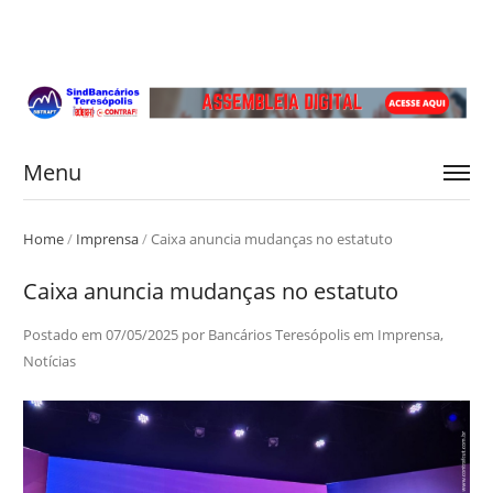
Menu
Home
/
Imprensa
/
Caixa anuncia mudanças no estatuto
Caixa anuncia mudanças no estatuto
Postado em
07/05/2025
por
Bancários Teresópolis
em
Imprensa
,
Notícias