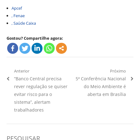
Apcef
, Fenae
, Saúde Caixa
Gostou? Compartilhe agora:
Navegação
Anterior
Próximo
Artigo
Próximo
“Banco Central precisa
5ª Conferência Nacional
de
Anterior:
Artigo:
rever regulação se quiser
do Meio Ambiente é
Post
evitar risco para o
aberta em Brasília
sistema”, alertam
trabalhadores
PESQUISAR