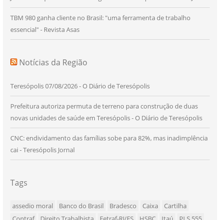
TBM 980 ganha cliente no Brasil: "uma ferramenta de trabalho
essencial" - Revista Asas
Notícias da Região
Teresópolis 07/08/2026 - O Diário de Teresópolis
Prefeitura autoriza permuta de terreno para construção de duas
novas unidades de saúde em Teresópolis - O Diário de Teresópolis
CNC: endividamento das famílias sobe para 82%, mas inadimplência
cai - Teresópolis Jornal
Tags
assedio moral
Banco do Brasil
Bradesco
Caixa
Cartilha
Contraf
Direito Trabalhista
Fetraf-RJ/ES
HSBC
Itaú
PLS 555