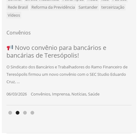
Rede Brasil
Reforma da Previdência
Santander
terceirização
Vídeos
Convênios
NOVO CONVÊNIO PARA VOCÊ, BANCÁRIO
Convênio com a Rede de Ensino Técnico e
Novo convênio para bancários e
SEU NOVO BENEFÍCIO CHEGOU
bancárias de Teresópolis!
E BANCÁRIA!
Centro de Qualificação Técnica
O Sindicato dos Bancários e Trabalhadores do Ramo Financeiro de
Teresópolis firmou um novo convênio com o SEC Studio Eduardo
11/05/2026
|
Convênios
,
Imprensa
,
Notícias
,
Saúde
Cruz, …
24/10/2025
|
Convênios
,
Educação
06/03/2026
25/11/2025
|
|
Convênios
Convênios
,
,
Imprensa
Imprensa
,
,
Notícias
Notícias
,
,
Saúde
Saúde