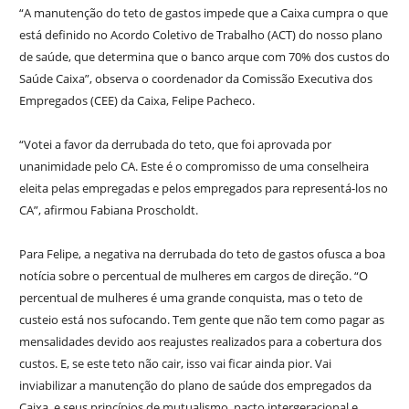
“A manutenção do teto de gastos impede que a Caixa cumpra o que
está definido no Acordo Coletivo de Trabalho (ACT) do nosso plano
de saúde, que determina que o banco arque com 70% dos custos do
Saúde Caixa”, observa o coordenador da Comissão Executiva dos
Empregados (CEE) da Caixa, Felipe Pacheco.
“Votei a favor da derrubada do teto, que foi aprovada por
unanimidade pelo CA. Este é o compromisso de uma conselheira
eleita pelas empregadas e pelos empregados para representá-los no
CA”, afirmou Fabiana Proscholdt.
Para Felipe, a negativa na derrubada do teto de gastos ofusca a boa
notícia sobre o percentual de mulheres em cargos de direção. “O
percentual de mulheres é uma grande conquista, mas o teto de
custeio está nos sufocando. Tem gente que não tem como pagar as
mensalidades devido aos reajustes realizados para a cobertura dos
custos. E, se este teto não cair, isso vai ficar ainda pior. Vai
inviabilizar a manutenção do plano de saúde dos empregados da
Caixa, e seus princípios de mutualismo, pacto intergeracional e