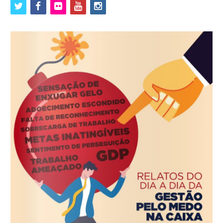
twitter
facebook
flickr
youtube
instagram