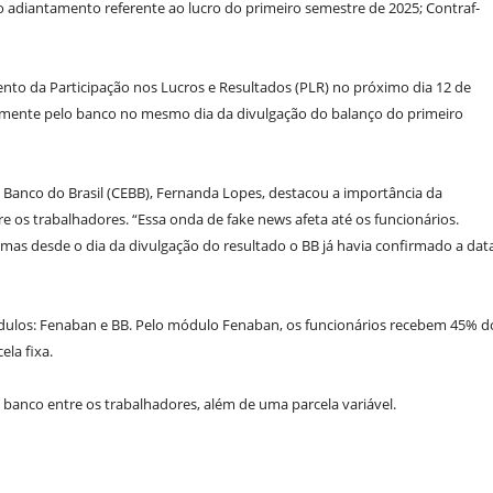
 adiantamento referente ao lucro do primeiro semestre de 2025; Contraf-
ento da Participação nos Lucros e Resultados (PLR) no próximo dia 12 de
ialmente pelo banco no mesmo dia da divulgação do balanço do primeiro
anco do Brasil (CEBB), Fernanda Lopes, destacou a importância da
tre os trabalhadores. “Essa onda de fake news afeta até os funcionários.
 mas desde o dia da divulgação do resultado o BB já havia confirmado a data
 módulos: Fenaban e BB. Pelo módulo Fenaban, os funcionários recebem 45% d
la fixa.
o banco entre os trabalhadores, além de uma parcela variável.