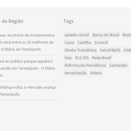
s da Região
Tags
assedio moral
Banco do Brasil
Brad
 vez, escritório de investimentos
is está entre os 20 melhores da
Caixa
Cartilha
Contraf
- O Diário de Teresópolis
Direito Trabalhista
Fetraf-RJ/ES
HS
Itaú
PLS 555
Rede Brasil
re ao público parque aquático
Reforma da Previdência
Santander
uecido em Teresópolis - O Diário
terceirização
Vídeos
is
fiança volta, o mercado avança
 Teresópolis