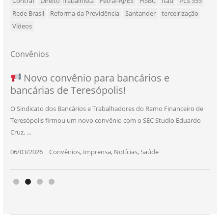
Contraf
Direito Trabalhista
Fetraf-RJ/ES
HSBC
Itaú
PLS 555
Rede Brasil
Reforma da Previdência
Santander
terceirização
Vídeos
Convênios
NOVO CONVÊNIO PARA VOCÊ, BANCÁRIO
Convênio com a Rede de Ensino Técnico e
Novo convênio para bancários e
SEU NOVO BENEFÍCIO CHEGOU
bancárias de Teresópolis!
E BANCÁRIA!
Centro de Qualificação Técnica
O Sindicato dos Bancários e Trabalhadores do Ramo Financeiro de
Teresópolis firmou um novo convênio com o SEC Studio Eduardo
11/05/2026
|
Convênios
,
Imprensa
,
Notícias
,
Saúde
Cruz, …
24/10/2025
|
Convênios
,
Educação
06/03/2026
25/11/2025
|
|
Convênios
Convênios
,
,
Imprensa
Imprensa
,
,
Notícias
Notícias
,
,
Saúde
Saúde