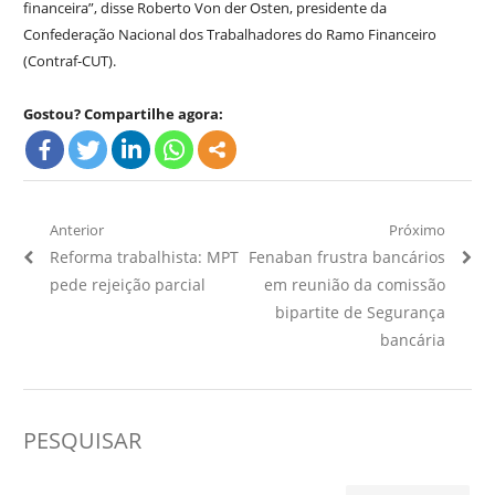
financeira”, disse Roberto Von der Osten, presidente da
Confederação Nacional dos Trabalhadores do Ramo Financeiro
(Contraf-CUT).
Gostou? Compartilhe agora:
Navegação
Anterior
Próximo
Artigo
Próximo
Reforma trabalhista: MPT
Fenaban frustra bancários
de
Anterior:
Artigo:
pede rejeição parcial
em reunião da comissão
Post
bipartite de Segurança
bancária
PESQUISAR
Pesquisar