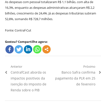
As despesas com pessoal totalizaram R$ 1,1 bilhão, com alta de
16,3%, enquanto as despesas administrativas alcançaram R$ 2,2
bilhões, crescimento de 24,4%. Já as despesas tributárias subiram
52,8%, somando R$ 728,7 milhões.
Fonte: Contraf-Cut
Gostou? Compartilhe agora:
Navegação
Anterior
Próximo
Artigo
Próximo
ContrafCast aborda os
Banco Safra confirma
de
Anterior:
Artigo:
impactos positivos da
pagamento da PLR em 25
Post
isenção do Imposto de
de fevereiro
Renda sobre o PIB