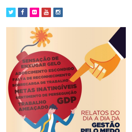
twitter
facebook
flickr
youtube
instagram