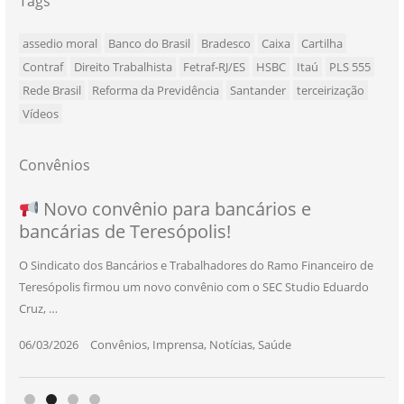
Tags
assedio moral
Banco do Brasil
Bradesco
Caixa
Cartilha
Contraf
Direito Trabalhista
Fetraf-RJ/ES
HSBC
Itaú
PLS 555
Rede Brasil
Reforma da Previdência
Santander
terceirização
Vídeos
Convênios
NOVO CONVÊNIO PARA VOCÊ, BANCÁRIO
Convênio com a Rede de Ensino Técnico e
Novo convênio para bancários e
SEU NOVO BENEFÍCIO CHEGOU
bancárias de Teresópolis!
E BANCÁRIA!
Centro de Qualificação Técnica
O Sindicato dos Bancários e Trabalhadores do Ramo Financeiro de
Teresópolis firmou um novo convênio com o SEC Studio Eduardo
11/05/2026
|
Convênios
,
Imprensa
,
Notícias
,
Saúde
Cruz, …
24/10/2025
|
Convênios
,
Educação
06/03/2026
25/11/2025
|
|
Convênios
Convênios
,
,
Imprensa
Imprensa
,
,
Notícias
Notícias
,
,
Saúde
Saúde