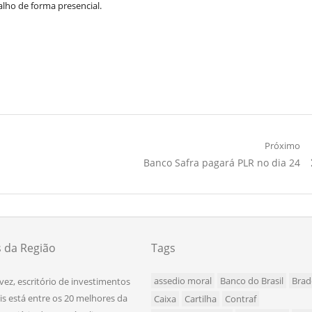
lho de forma presencial.
Próximo
Próximo
Banco Safra pagará PLR no dia 24
Artigo:
s da Região
Tags
assedio moral
Banco do Brasil
Brad
 vez, escritório de investimentos
is está entre os 20 melhores da
Caixa
Cartilha
Contraf