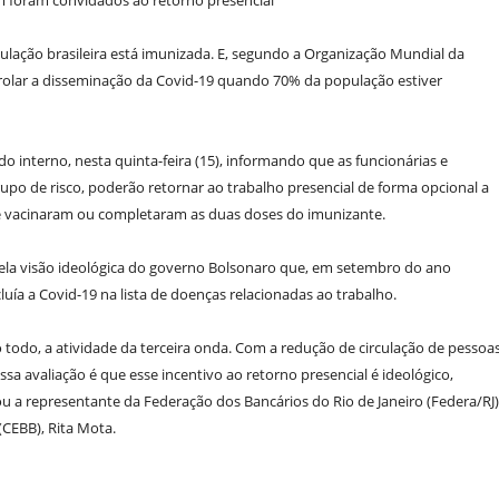
m foram convidados ao retorno presencial
lação brasileira está imunizada. E, segundo a Organização Mundial da
trolar a disseminação da Covid-19 quando 70% da população estiver
 interno, nesta quinta-feira (15), informando que as funcionárias e
po de risco, poderão retornar ao trabalho presencial de forma opcional a
e vacinaram ou completaram as duas doses do imunizante.
 pela visão ideológica do governo Bolsonaro que, em setembro do ano
uía a Covid-19 na lista de doenças relacionadas ao trabalho.
odo, a atividade da terceira onda. Com a redução de circulação de pessoas
a avaliação é que esse incentivo ao retorno presencial é ideológico,
a representante da Federação dos Bancários do Rio de Janeiro (Federa/RJ)
CEBB), Rita Mota.