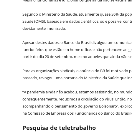
Mesmo funcionárias e funcionários que ainda não se vacinara
Segundo o Ministério da Saúde, atualmente quase 36% da popu
Saúde (OMS), baseada em dados científicos, só é possível con
devidamente imunizada.
Apesar destes dados, o Banco do Brasil divulgou um comunicado
funcionários que estão em home office, e não pertencem ao gru
partir do dia 20 de setembro, mesmo aqueles que ainda não s
Para as organizações sindicais, o anúncio do BB foi motivado
passado, revogou uma portaria do Ministério da Saúde que incl
“A pandemia ainda não acabou, estamos assistindo, no mundo t
consequentemente, reduzimos a circulação do vírus. Então, noss
acompanhando o pensamento do governo Bolsonaro”, explicou 
na Comissão de Empresa dos Funcionários do Banco do Brasil (
Pesquisa de teletrabalho