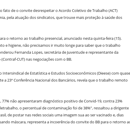
o fato de o convite desrespeitar o Acordo Coletivo de Trabalho (ACT)
mia, pela atuação dos sindicatos, que trouxe mais proteção à saúde dos
 o retorno ao trabalho presencial, anunciado nesta quinta-feira (15).
o e higiene, não precisamos ir muito longe para saber que o trabalho
onderou Fernanda Lopes, secretária de Juventude e representante da
 (Contraf-CUT) nas negociações com o BB.
Intersindical de Estatística e Estudos Socioeconômicos (Dieese) com quas
nte a 23ª Conferência Nacional dos Bancários, revela que o trabalho remoto
ho, 77% não apresentaram diagnóstico positivo de Convid-19, contra 23%
etrabalho, o percentual de contaminação foi de 38%”, ressaltou a dirigente
sil, de postar nas redes sociais uma imagem sua ao ser vacinado e, dias
usando máscara, representa a incoerência do convite do BB para o retorno a