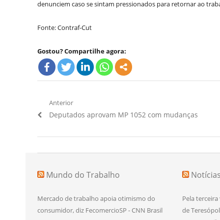
denunciem caso se sintam pressionados para retornar ao traba
Fonte: Contraf-Cut
Gostou? Compartilhe agora:
Navegação
Anterior
Artigo
Deputados aprovam MP 1052 com mudanças
de
Anterior:
Post
Mundo do Trabalho
Notícia
Mercado de trabalho apoia otimismo do
Pela terceira
consumidor, diz FecomercioSP - CNN Brasil
de Teresópol