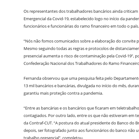
Os representantes dos trabalhadores bancários ainda criticam 
Emergencial da Covid-19, estabelecido logo no início da pande
funcionários e funcionárias do ramo financeiro em todo o país.
“Nós não fomos comunicados sobre a elaboração do convite para
Mesmo seguindo todas as regras e protocolos de distanciament
presencial aumenta o risco de contaminação pela Covid-19”, p
Confederação Nacional dos Trabalhadores do Ramo Financeiro
Fernanda observou que uma pesquisa feita pelo Departamento 
13 mil bancários e bancárias, divulgada no início do mês, dura
garantiu mais proteção contra a pandemia.
“Entre as bancárias e os bancários que ficaram em teletrabal
contagiados. Por outro lado, entre os que não estiveram em tel
da Contraf-CUT. “A postura do atual presidente do Banco do Bra
depois, ser fotografado junto aos funcionários do banco não 
trabalho presencial”, completou.