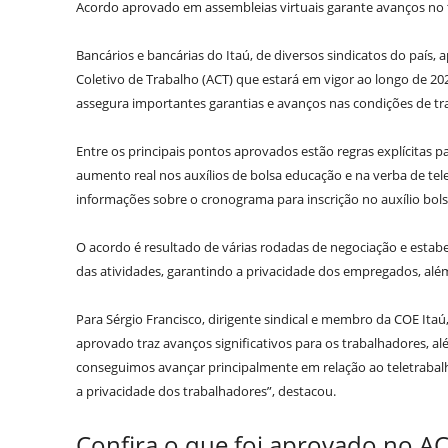
Acordo aprovado em assembleias virtuais garante avanços no 
Bancários e bancárias do Itaú, de diversos sindicatos do país,
Coletivo de Trabalho (ACT) que estará em vigor ao longo de 20
assegura importantes garantias e avanços nas condições de tr
Entre os principais pontos aprovados estão regras explícitas p
aumento real nos auxílios de bolsa educação e na verba de te
informações sobre o cronograma para inscrição no auxílio bol
O acordo é resultado de várias rodadas de negociação e estab
das atividades, garantindo a privacidade dos empregados, além 
Para Sérgio Francisco, dirigente sindical e membro da COE Ita
aprovado traz avanços significativos para os trabalhadores, al
conseguimos avançar principalmente em relação ao teletrabal
a privacidade dos trabalhadores”, destacou.
Confira o que foi aprovado no A