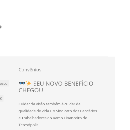
Convênios
Novo convênio para
SEU NOVO BENEFÍCIO
esco
CHEGOU
bancários e bancárias de
Teresópolis!
BC
Cuidar da visão também é cuidar da
O Sindicato dos Bancários e Trabalhadores
qualidade de vida.E o Sindicato dos Bancários
do Ramo Financeiro de Teresópolis firmou
e Trabalhadores do Ramo Financeiro de
um novo convênio com o SEC Studio
Teresópolis …