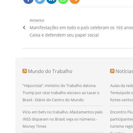
Navegação
Anterior
Artigo
Manifestações em todo o país celebram os 165 ano
de
Anterior:
Caixa e defendem seu papel social
Post
Mundo do Trabalho
Notícia
“Hipocrisia”: ministro do Trabalho detona
Aulas da red
Trump por citar trabalho escravo ao taxar o
Teresópolis 
Brasil - Diário do Centro do Mundo
fortes ventos
Vício em bets no trabalho: Afastamentos pelo
Encontro Fl
INSS disparam no Brasil; veja os números -
participante
Money Times
turismo regi