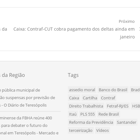
Próximo
Próximo
s da
Caixa: Contraf-CUT cobra pagamento dos deltas ainda em
Artigo:
janeiro
s da Região
Tags
assedio moral
Banco do Brasil
Brad
e pública municipal de
são suspensas por previsão de
Caixa
Cartilha
Contraf
 - O Diário de Teresópolis
Direito Trabalhista
Fetraf-RJ/ES
HS
Itaú
PLS 555
Rede Brasil
uminense da FBHA reúne 400
Reforma da Previdência
Santander
s para debater o futuro do
terceirização
Vídeos
onal em Teresópolis - Mercado e