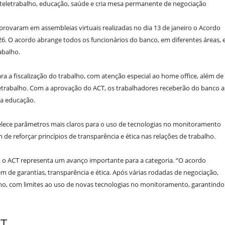
teletrabalho, educação, saúde e cria mesa permanente de negociação
 aprovaram em assembleias virtuais realizadas no dia 13 de janeiro o Acordo
26. O acordo abrange todos os funcionários do banco, em diferentes áreas, 
abalho.
ara a fiscalização do trabalho, com atenção especial ao home office, além de
letrabalho. Com a aprovação do ACT, os trabalhadores receberão do banco a
sa educação.
elece parâmetros mais claros para o uso de tecnologias no monitoramento
de reforçar princípios de transparência e ética nas relações de trabalho.
ú, o ACT representa um avanço importante para a categoria. “O acordo
ém de garantias, transparência e ética. Após várias rodadas de negociação,
ho, com limites ao uso de novas tecnologias no monitoramento, garantindo
CT