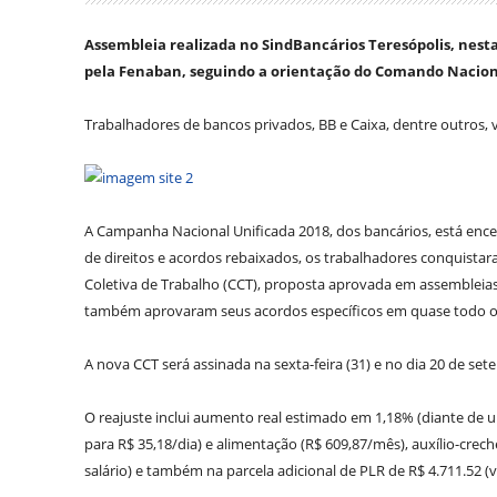
Assembleia realizada no SindBancários Teresópolis, nest
pela Fenaban, seguindo a orientação do Comando Nacion
Trabalhadores de bancos privados, BB e Caixa, dentre outros, 
A Campanha Nacional Unificada 2018, dos bancários, está ence
de direitos e acordos rebaixados, os trabalhadores conquista
Coletiva de Trabalho (CCT), proposta aprovada em assembleias 
também aprovaram seus acordos específicos em quase todo o pa
A nova CCT será assinada na sexta-feira (31) e no dia 20 de set
O reajuste inclui aumento real estimado em 1,18% (diante de u
para R$ 35,18/dia) e alimentação (R$ 609,87/mês), auxílio-crech
salário) e também na parcela adicional de PLR de R$ 4.711.52 (