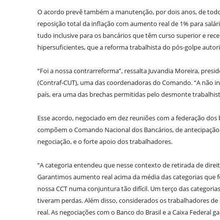
O acordo prevê também a manutenção, por dois anos, de todos 
reposição total da inflação com aumento real de 1% para salário
tudo inclusive para os bancários que têm curso superior e rec
hipersuficientes, que a reforma trabalhista do pós-golpe auto
“Foi a nossa contrarreforma”, ressalta Juvandia Moreira, pre
(Contraf-CUT), uma das coordenadoras do Comando. “A não in
país, era uma das brechas permitidas pelo desmonte trabalhis
Esse acordo, negociado em dez reuniões com a federação dos ba
compõem o Comando Nacional dos Bancários, de antecipação 
negociação, e o forte apoio dos trabalhadores.
“A categoria entendeu que nesse contexto de retirada de dire
Garantimos aumento real acima da média das categorias que f
nossa CCT numa conjuntura tão difícil. Um terço das categori
tiveram perdas. Além disso, considerados os trabalhadores de
real. As negociações com o Banco do Brasil e a Caixa Federal 