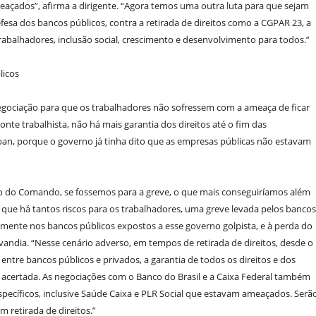
meaçados”, afirma a dirigente. “Agora temos uma outra luta para que sejam
sa dos bancos públicos, contra a retirada de direitos como a CGPAR 23, a
trabalhadores, inclusão social, crescimento e desenvolvimento para todos.”
licos
negociação para que os trabalhadores não sofressem com a ameaça de ficar
te trabalhista, não há mais garantia dos direitos até o fim das
aban, porque o governo já tinha dito que as empresas públicas não estavam
o do Comando, se fossemos para a greve, o que mais conseguiríamos além
 que há tantos riscos para os trabalhadores, uma greve levada pelos bancos
almente nos bancos públicos expostos a esse governo golpista, e à perda do
andia. “Nesse cenário adverso, em tempos de retirada de direitos, desde o
 entre bancos públicos e privados, a garantia de todos os direitos e dos
a acertada. As negociações com o Banco do Brasil e a Caixa Federal também
pecíficos, inclusive Saúde Caixa e PLR Social que estavam ameaçados. Serã
 retirada de direitos.”