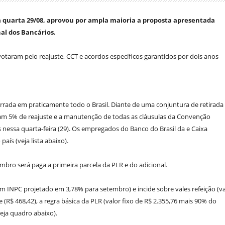
a quarta 29/08, aprovou por ampla maioria a proposta apresentada
al dos Bancários.
votaram pelo reajuste, CCT e acordos específicos garantidos por dois anos
rrada em praticamente todo o Brasil. Diante de uma conjuntura de retirada
ram 5% de reajuste e a manutenção de todas as cláusulas da Convenção
nessa quarta-feira (29). Os empregados do Banco do Brasil da e Caixa
ís (veja lista abaixo).
embro será paga a primeira parcela da PLR e do adicional.
m INPC projetado em 3,78% para setembro) e incide sobre vales refeição (va
e (R$ 468,42), a regra básica da PLR (valor fixo de R$ 2.355,76 mais 90% do
veja quadro abaixo).