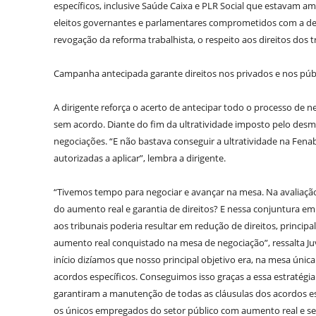
específicos, inclusive Saúde Caixa e PLR Social que estavam a
eleitos governantes e parlamentares comprometidos com a defe
revogação da reforma trabalhista, o respeito aos direitos dos 
Campanha antecipada garante direitos nos privados e nos púb
A dirigente reforça o acerto de antecipar todo o processo de 
sem acordo. Diante do fim da ultratividade imposto pelo desmon
negociações. “E não bastava conseguir a ultratividade na Fen
autorizadas a aplicar”, lembra a dirigente.
“Tivemos tempo para negociar e avançar na mesa. Na avaliaçã
do aumento real e garantia de direitos? E nessa conjuntura em
aos tribunais poderia resultar em redução de direitos, princip
aumento real conquistado na mesa de negociação”, ressalta Juv
início dizíamos que nosso principal objetivo era, na mesa única
acordos específicos. Conseguimos isso graças a essa estratégi
garantiram a manutenção de todas as cláusulas dos acordos es
os únicos empregados do setor público com aumento real e sem