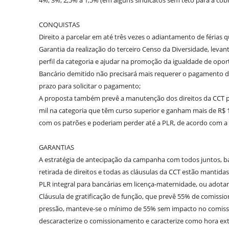
4%, 3%, 2,5% a 1,5% (em alguns sindicatos sem teto para a co
CONQUISTAS
Direito a parcelar em até três vezes o adiantamento de féria
Garantia da realização do terceiro Censo da Diversidade, leva
perfil da categoria e ajudar na promoção da igualdade de opo
Bancário demitido não precisará mais requerer o pagamento da
prazo para solicitar o pagamento;
A proposta também prevê a manutenção dos direitos da CCT para
mil na categoria que têm curso superior e ganham mais de R$ 1
com os patrões e poderiam perder até a PLR, de acordo com a l
GARANTIAS
A estratégia de antecipação da campanha com todos juntos, b
retirada de direitos e todas as cláusulas da CCT estão mantidas.
PLR integral para bancárias em licença-maternidade, ou adotan
Cláusula de gratificação de função, que prevê 55% de comissi
pressão, manteve-se o mínimo de 55% sem impacto no comissio
descaracterize o comissionamento e caracterize como hora extra