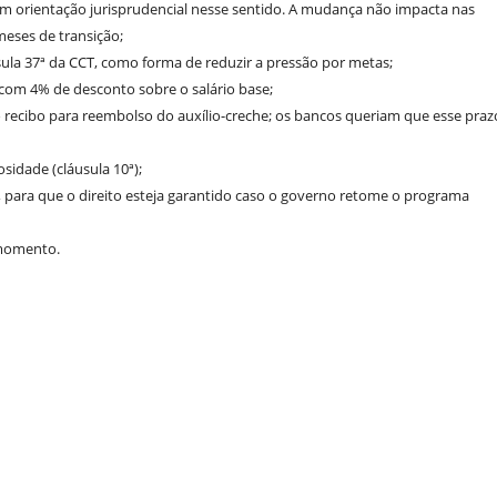
em orientação jurisprudencial nesse sentido. A mudança não impacta nas
meses de transição;
usula 37ª da CCT, como forma de reduzir a pressão por metas;
e, com 4% de desconto sobre o salário base;
 o recibo para reembolso do auxílio-creche; os bancos queriam que esse praz
osidade (cláusula 10ª);
, para que o direito esteja garantido caso o governo retome o programa
 momento.