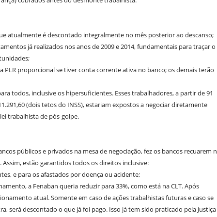
brança) cobrados antes do desmonte trabalhista.
s que atualmente é descontado integralmente no mês posterior ao descanso;
ntamentos já realizados nos anos de 2009 e 2014, fundamentais para traçar o
rtunidades;
 PLR proporcional se tiver conta corrente ativa no banco; os demais terão
 todos, inclusive os hipersuficientes. Esses trabalhadores, a partir de 91
1.291,60 (dois tetos do INSS), estariam expostos a negociar diretamente
ei trabalhista de pós-golpe.
ancos públicos e privados na mesa de negociação, fez os bancos recuarem 
 Assim, estão garantidos todos os direitos inclusive:
tes, e para os afastados por doença ou acidente;
onamento, a Fenaban queria reduzir para 33%, como está na CLT. Após
namento atual. Somente em caso de ações trabalhistas futuras e caso se
, será descontado o que já foi pago. Isso já tem sido praticado pela Justiça