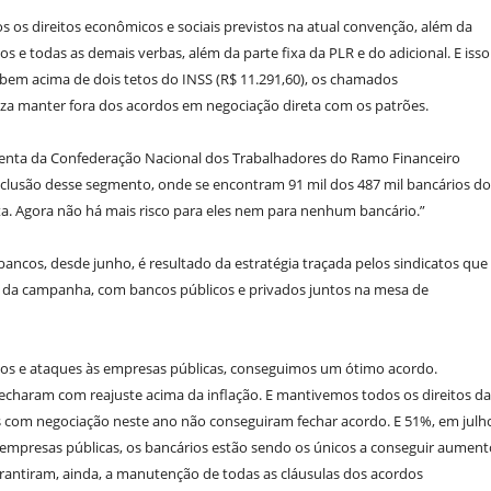
os direitos econômicos e sociais previstos na atual convenção, além da
s e todas as demais verbas, além da parte fixa da PLR e do adicional. E isso
ebem acima de dois tetos do INSS (R$ 11.291,60), os chamados
riza manter fora dos acordos em negociação direta com os patrões.
sidenta da Confederação Nacional dos Trabalhadores do Ramo Financeiro
clusão desse segmento, onde se encontram 91 mil dos 487 mil bancários do
ta. Agora não há mais risco para eles nem para nenhum bancário.”
ncos, desde junho, é resultado da estratégia traçada pelos sindicatos que
da campanha, com bancos públicos e privados juntos na mesa de
itos e ataques às empresas públicas, conseguimos um ótimo acordo.
echaram com reajuste acima da inflação. E mantivemos todos os direitos da
as com negociação neste ano não conseguiram fechar acordo. E 51%, em julh
 empresas públicas, os bancários estão sendo os únicos a conseguir aument
garantiram, ainda, a manutenção de todas as cláusulas dos acordos