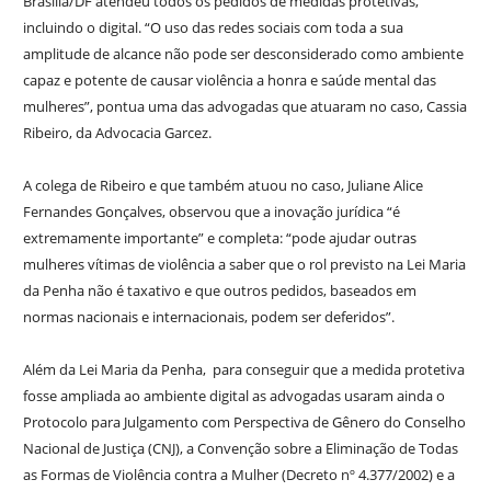
Brasília/DF atendeu todos os pedidos de medidas protetivas,
incluindo o digital. “O uso das redes sociais com toda a sua
amplitude de alcance não pode ser desconsiderado como ambiente
capaz e potente de causar violência a honra e saúde mental das
mulheres”, pontua uma das advogadas que atuaram no caso, Cassia
Ribeiro, da Advocacia Garcez.
A colega de Ribeiro e que também atuou no caso, Juliane Alice
Fernandes Gonçalves, observou que a inovação jurídica “é
extremamente importante” e completa: “pode ajudar outras
mulheres vítimas de violência a saber que o rol previsto na Lei Maria
da Penha não é taxativo e que outros pedidos, baseados em
normas nacionais e internacionais, podem ser deferidos”.
Além da Lei Maria da Penha, para conseguir que a medida protetiva
fosse ampliada ao ambiente digital as advogadas usaram ainda o
Protocolo para Julgamento com Perspectiva de Gênero do Conselho
Nacional de Justiça (CNJ), a Convenção sobre a Eliminação de Todas
as Formas de Violência contra a Mulher (Decreto nº 4.377/2002) e a