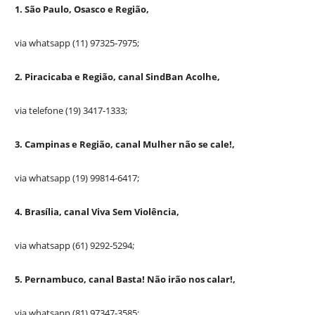
1. São Paulo, Osasco e Região,
via whatsapp (11) 97325-7975;
2. Piracicaba e Região, canal SindBan Acolhe,
via telefone (19) 3417-1333;
3. Campinas e Região, canal Mulher não se cale!,
via whatsapp (19) 99814-6417;
4. Brasília, canal Viva Sem Violência,
via whatsapp (61) 9292-5294;
5. Pernambuco, canal Basta! Não irão nos calar!,
via whatsapp (81) 97347-3585;