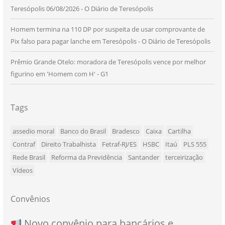
Teresópolis 06/08/2026 - O Diário de Teresópolis
Homem termina na 110 DP por suspeita de usar comprovante de
Pix falso para pagar lanche em Teresópolis - O Diário de Teresópolis
Prêmio Grande Otelo: moradora de Teresópolis vence por melhor
figurino em 'Homem com H' - G1
Tags
assedio moral
Banco do Brasil
Bradesco
Caixa
Cartilha
Contraf
Direito Trabalhista
Fetraf-RJ/ES
HSBC
Itaú
PLS 555
Rede Brasil
Reforma da Previdência
Santander
terceirização
Vídeos
Convênios
NOVO CONVÊNIO PARA VOCÊ, BANCÁRIO
Convênio com a Rede de Ensino Técnico e
Novo convênio para bancários e
SEU NOVO BENEFÍCIO CHEGOU