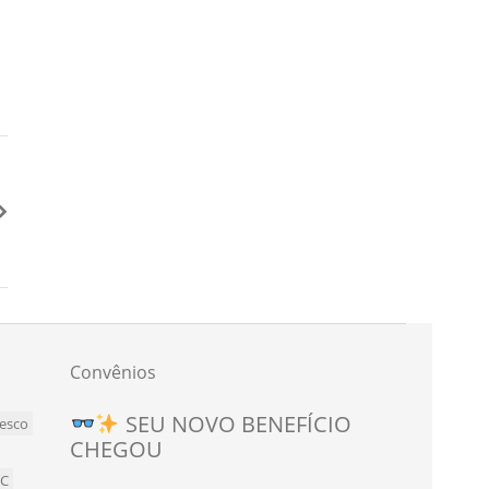
Convênios
Novo convênio para
SEU NOVO BENEFÍCIO
esco
CHEGOU
bancários e bancárias de
Teresópolis!
BC