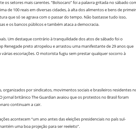
nte os setores mais carentes. “Bolsocaro” foi a palavra gritada no sábado co
cima de 100 reais em diversas cidades, à alta dos alimentos e bens de primei
ura que só se agrava com o passar do tempo. Não bastasse tudo isso,
esas e os bancos públicos e também ataca a democracia.
aís. Um destaque contrário à tranquilidade dos atos de sábado foi o
ep Renegade preto atropelou e arrastou uma manifestante de 29 anos que
om várias escoriações. O motorista fugiu sem prestar qualquer socorro à
organizados por sindicatos, movimentos sociais e brasileiros residentes n
O jornal britânico The Guardian avaiou que os protestos no Brasil foram
onaro continuam a cair.
ções acontecem “um ano antes das eleições presidenciais no país sul-
 mantém uma boa projeção para ser reeleito”.