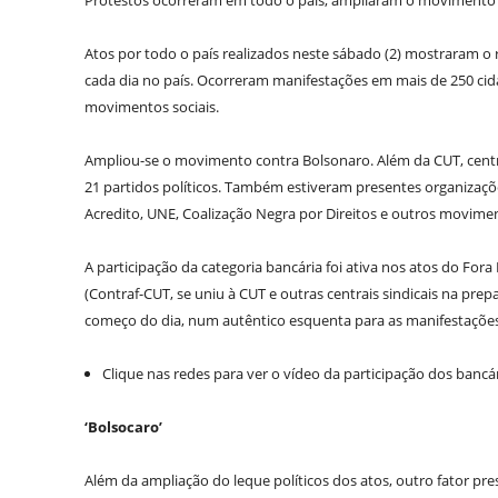
Protestos ocorreram em todo o país, ampliaram o movimento e
Atos por todo o país realizados neste sábado (2) mostraram 
cada dia no país. Ocorreram manifestações em mais de 250 cidade
movimentos sociais.
Ampliou-se o movimento contra Bolsonaro. Além da CUT, centra
21 partidos políticos. Também estiveram presentes organizaçõe
Acredito, UNE, Coalização Negra por Direitos e outros movime
A participação da categoria bancária foi ativa nos atos do Fo
(Contraf-CUT, se uniu à CUT e outras centrais sindicais na pr
começo do dia, num autêntico esquenta para as manifestações
Clique nas redes para ver o vídeo da participação dos bancár
‘Bolsocaro’
Além da ampliação do leque políticos dos atos, outro fator pre