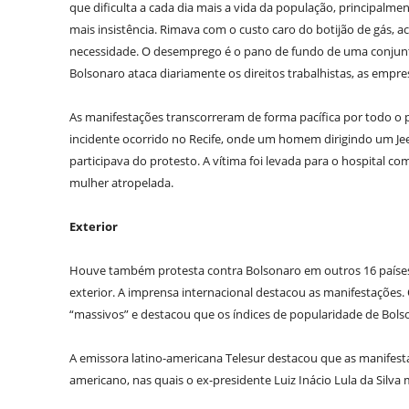
que dificulta a cada dia mais a vida da população, principalme
mais insistência. Rimava com o custo caro do botijão de gás, a
necessidade. O desemprego é o pano de fundo de uma conjunt
Bolsonaro ataca diariamente os direitos trabalhistas, as empr
As manifestações transcorreram de forma pacífica por todo o p
incidente ocorrido no Recife, onde um homem dirigindo um Je
participava do protesto. A vítima foi levada para o hospital c
mulher atropelada.
Exterior
Houve também protesta contra Bolsonaro em outros 16 países, 
exterior. A imprensa internacional destacou as manifestações. 
“massivos” e destacou que os índices de popularidade de Bols
A emissora latino-americana Telesur destacou que as manifesta
americano, nas quais o ex-presidente Luiz Inácio Lula da Silva