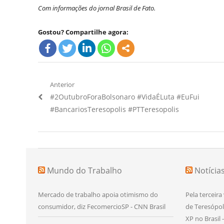
Com informações do jornal Brasil de Fato.
Gostou? Compartilhe agora:
Navegação
Anterior
Artigo
#2OutubroForaBolsonaro #VidaÉLuta #EuFui
de
Anterior:
#BancariosTeresopolis #PTTeresopolis
Post
Mundo do Trabalho
Notícia
Mercado de trabalho apoia otimismo do
Pela terceira
consumidor, diz FecomercioSP - CNN Brasil
de Teresópol
XP no Brasil 