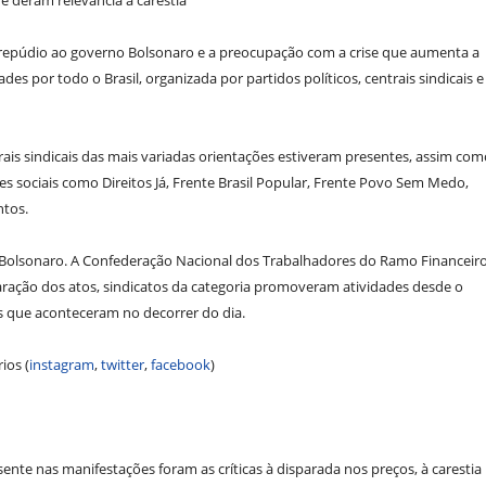
 deram relevância à carestia
o repúdio ao governo Bolsonaro e a preocupação com a crise que aumenta a
s por todo o Brasil, organizada por partidos políticos, centrais sindicais e
is sindicais das mais variadas orientações estiveram presentes, assim com
s sociais como Direitos Já, Frente Brasil Popular, Frente Povo Sem Medo,
ntos.
ra Bolsonaro. A Confederação Nacional dos Trabalhadores do Ramo Financeir
eparação dos atos, sindicatos da categoria promoveram atividades desde o
 que aconteceram no decorrer do dia.
ios (
instagram
,
twitter
,
facebook
)
sente nas manifestações foram as críticas à disparada nos preços, à carestia