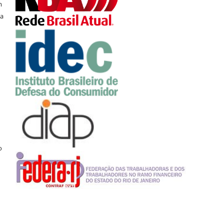
m
ra
o