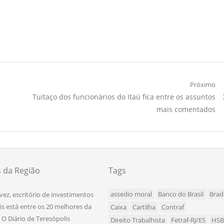
Próximo
Próximo
Tuitaço dos funcionários do Itaú fica entre os assuntos
Artigo:
mais comentados
s da Região
Tags
assedio moral
Banco do Brasil
Brad
 vez, escritório de investimentos
is está entre os 20 melhores da
Caixa
Cartilha
Contraf
- O Diário de Teresópolis
Direito Trabalhista
Fetraf-RJ/ES
HS