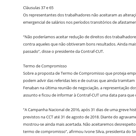
Cláusulas 37 e 65
Os representantes dos trabalhadores não aceitaram as alteraç
emergencial de salários nos períodos transitórios de afastame
“Não poderíamos aceitar redução de direitos dos trabalhadore
contra aqueles que não obtiveram bons resultados. Ainda mais
passado”, disse o presidente da Contraf-CUT.
Termo de Compromisso
Sobre a proposta de Termo de Compromisso que proteja emprego
podem advir das referidas leis e de outras que ainda tramita
Fenaban na última reunião de negociação, a representação do
assunto e ficou de informar à Contraf-CUT uma data para que o
“A Campanha Nacional de 2016, após 31 dias de uma greve hist
previstos na CCT até 31 de agosto de 2018. Diante do agravamen
mostrou-se ainda mais acertada. Não aceitaremos desrespeito
termo de compromisso”, afirmou Ivone Silva, presidenta do Si