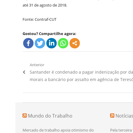
até 31 de agosto de 2018.
Fonte: Contraf-CUT
Gostou? Compartilhe agora:
Navegação
Anterior
Artigo
Santander é condenado a pagar indenização por d
de
Anterior:
morais a bancário por assalto em agência de Teresó
Post
Mundo do Trabalho
Notícia
Mercado de trabalho apoia otimismo do
Pela terceira