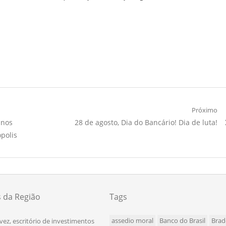
Próximo
Próximo
anos
28 de agosto, Dia do Bancário! Dia de luta!
Artigo:
polis
s da Região
Tags
assedio moral
Banco do Brasil
Brad
 vez, escritório de investimentos