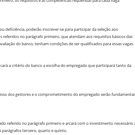
meiro, os requisitos e as competências requeridas para cada vaga
u deficiência, poderão inscrever-se para participar da seleção aos
 referidos no parágrafo primeiro, que atendam aos requisitos básicos das
valiação do banco, tenham condições de ser qualificados para essas vagas.
icará a critério do banco a escolha do empregado que participará tanto da
omisso dos gestores e o comprometimento do empregado serão fundamentai
ado referido no parágrafo primeiro e arcará com o investimento necessário 
s parágrafos terceiro, quarto e quinto.