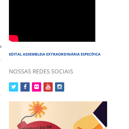
e
EDITAL ASSEMBLEIA EXTRAORDINÁRIA ESPECÍFICA
-
NOSSAS REDES SOCIAIS
twitter
facebook
flickr
youtube
instagram
e