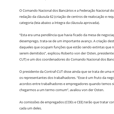
O Comando Nacional dos Bancários e a Federação Nacional dos
redação da cláusula 62 (criação de centros de realocação e req
categoria (leia abaixo a íntegra da cláusula aprovada).
“Esta era uma pendência que havia ficado da mesa de negocia
desemprego, trata-se de um importante avanço. A criação deste
daqueles que ocupam funções que estão sendo extintas que nã
serem demitidos”, explicou Roberto von der Osten, president
CUT) e um dos coordenadores do Comando Nacional dos Banc
O presidente da Contraf-CUT disse ainda que se trata de uma 
os representantes dos trabalhadores. “Esse é um fruto da nego
acordos entre trabalhadores e empregadores quando temos sind
chegarmos a um termo comum”, avaliou von der Osten.
As comissões de empregados (COEs e CEE) terão que tratar co
cada um deles.