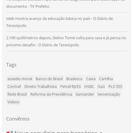
documento - TV Prefeito
Ideb mostra avanço da educação básica no país - O Diário de
Teresópolis
2.100 quilômetros depois, Delino Tomé volta para casa e já pensa no
próximo desafio - O Diário de Teresópolis
Tags
assedio moral
Banco do Brasil
Bradesco
Caixa
Cartilha
Contraf
Direito Trabalhista
Fetraf-RJ/ES
HSBC
Itaú
PLS 555
Rede Brasil
Reforma da Previdência
Santander
terceirização
Vídeos
Convênios