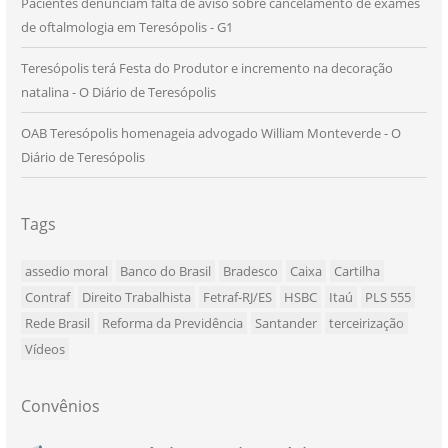
Pacientes denunciam falta de aviso sobre cancelamento de exames
de oftalmologia em Teresópolis - G1
Teresópolis terá Festa do Produtor e incremento na decoração
natalina - O Diário de Teresópolis
OAB Teresópolis homenageia advogado William Monteverde - O
Diário de Teresópolis
Tags
assedio moral
Banco do Brasil
Bradesco
Caixa
Cartilha
Contraf
Direito Trabalhista
Fetraf-RJ/ES
HSBC
Itaú
PLS 555
Rede Brasil
Reforma da Previdência
Santander
terceirização
Vídeos
Convênios