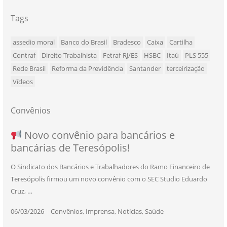
Tags
assedio moral
Banco do Brasil
Bradesco
Caixa
Cartilha
Contraf
Direito Trabalhista
Fetraf-RJ/ES
HSBC
Itaú
PLS 555
Rede Brasil
Reforma da Previdência
Santander
terceirização
Vídeos
Convênios
NOVO CONVÊNIO PARA VOCÊ, BANCÁRIO
Convênio com a Rede de Ensino Técnico e
Novo convênio para bancários e
SEU NOVO BENEFÍCIO CHEGOU
bancárias de Teresópolis!
E BANCÁRIA!
Centro de Qualificação Técnica
O Sindicato dos Bancários e Trabalhadores do Ramo Financeiro de
Teresópolis firmou um novo convênio com o SEC Studio Eduardo
11/05/2026
|
Convênios
,
Imprensa
,
Notícias
,
Saúde
Cruz, …
24/10/2025
|
Convênios
,
Educação
06/03/2026
25/11/2025
|
|
Convênios
Convênios
,
,
Imprensa
Imprensa
,
,
Notícias
Notícias
,
,
Saúde
Saúde