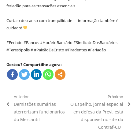
feriadão para as transações essenciais.
Curta o descanso com tranquilidade — informação também é
cuidado!
#Feriado #Bancos #HorárioBancário #SindicatoDosBancários
#Teresópolis # #PaixãoDeCristo #Tiradentes #Feriadão
Gostou? Compartilhe agora:
Navegação
Anterior
Próximo
Artigo
Próximo
Demissões sumárias
O Espelho, jornal especial
de
Anterior:
Artigo:
aterrorizam funcionários
em defesa da Previ, está
Post
do Mercantil
disponível no site da
Contraf-CUT