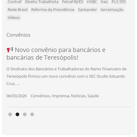
Contraf
Direito Trabalhista
Fetraf-RJ/ES
HSBC
Itaú
PLS 555
Rede Brasil
Reforma da Previdência
Santander
terceirização
Vídeos
Convênios
NOVO CONVÊNIO PARA VOCÊ, BANCÁRIO
Convênio com a Rede de Ensino Técnico e
Novo convênio para bancários e
SEU NOVO BENEFÍCIO CHEGOU
bancárias de Teresópolis!
E BANCÁRIA!
Centro de Qualificação Técnica
O Sindicato dos Bancários e Trabalhadores do Ramo Financeiro de
Teresópolis firmou um novo convênio com o SEC Studio Eduardo
11/05/2026
|
Convênios
,
Imprensa
,
Notícias
,
Saúde
Cruz, …
24/10/2025
|
Convênios
,
Educação
06/03/2026
25/11/2025
|
|
Convênios
Convênios
,
,
Imprensa
Imprensa
,
,
Notícias
Notícias
,
,
Saúde
Saúde