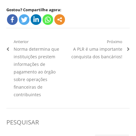
Gostou? Compartilhe agora:
Navegação
Anterior
Próximo
Artigo
Próximo
Norma determina que
A PLR é uma importante
de
Anterior:
Artigo:
instituições prestem
conquista dos bancários!
Post
informações de
pagamento ao órgão
sobre operações
financeiras de
contribuintes
PESQUISAR