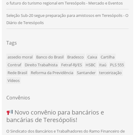
o futuro do turismo regional em Teresópolis - Mercado e Eventos
Seleção Sub-20 segue preparação para amistosos em Teresópolis - O
Diário de Teresópolis
Tags
assedio moral
Banco do Brasil
Bradesco
Caixa
Cartilha
Contraf
Direito Trabalhista
Fetraf-RJ/ES
HSBC
Itaú
PLS 555
Rede Brasil
Reforma da Previdência
Santander
terceirização
Vídeos
Convênios
NOVO CONVÊNIO PARA VOCÊ, BANCÁRIO
Convênio com a Rede de Ensino Técnico e
Novo convênio para bancários e
SEU NOVO BENEFÍCIO CHEGOU
bancárias de Teresópolis!
E BANCÁRIA!
Centro de Qualificação Técnica
O Sindicato dos Bancários e Trabalhadores do Ramo Financeiro de