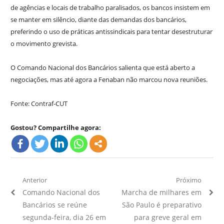
de agências e locais de trabalho paralisados, os bancos insistem em
se manter em silêncio, diante das demandas dos bancários,
preferindo o uso de práticas antissindicais para tentar desestruturar
o movimento grevista.
O Comando Nacional dos Bancários salienta que está aberto a
negociações, mas até agora a Fenaban não marcou nova reuniões.
Fonte: Contraf-CUT
Gostou? Compartilhe agora:
Navegação
Anterior
Próximo
Artigo
Próximo
Comando Nacional dos
Marcha de milhares em
de
Anterior:
Artigo:
Bancários se reúne
São Paulo é preparativo
Post
segunda-feira, dia 26 em
para greve geral em