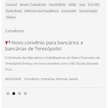
Contraf
Direito Trabalhista
Fetraf-RJ/ES
HSBC
Itaú
PLS 555
Rede Brasil
Reforma da Previdência
Santander
terceirização
Vídeos
Convênios
NOVO CONVÊNIO PARA VOCÊ, BANCÁRIO
Convênio com a Rede de Ensino Técnico e
Novo convênio para bancários e
SEU NOVO BENEFÍCIO CHEGOU
bancárias de Teresópolis!
E BANCÁRIA!
Centro de Qualificação Técnica
O Sindicato dos Bancários e Trabalhadores do Ramo Financeiro de
Teresópolis firmou um novo convênio com o SEC Studio Eduardo
11/05/2026
|
Convênios
,
Imprensa
,
Notícias
,
Saúde
Cruz, …
24/10/2025
|
Convênios
,
Educação
06/03/2026
25/11/2025
|
|
Convênios
Convênios
,
,
Imprensa
Imprensa
,
,
Notícias
Notícias
,
,
Saúde
Saúde