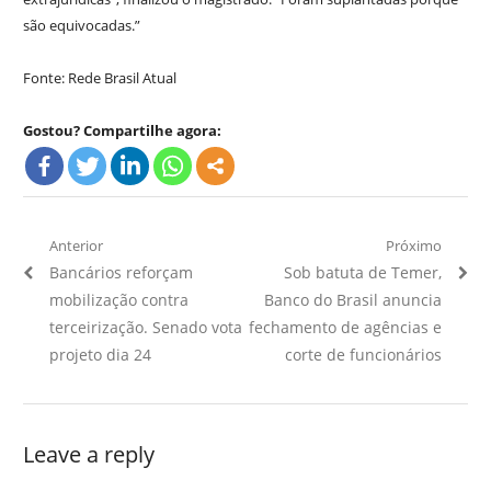
são equivocadas.”
Fonte: Rede Brasil Atual
Gostou? Compartilhe agora:
Navegação
Anterior
Próximo
Artigo
Próximo
Bancários reforçam
Sob batuta de Temer,
de
Anterior:
Artigo:
mobilização contra
Banco do Brasil anuncia
Post
terceirização. Senado vota
fechamento de agências e
projeto dia 24
corte de funcionários
Leave a reply