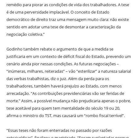
remédio para piorar as condições de vida dos trabalhadores. A tese
é de uma perversidade implacável. O conceito de Estado
democrático de direito traz uma mensagem muito clara: não existe
sentido em adotar uma tese de desmontar a caracterização da
negociação coletiva.”
Godinho também rebate o argumento de que a medida se
justificaria em um contexto de déficit fiscal do Estado, prevendo um
cenário ainda pior nessas condições. As futuras negociações –
“inúmeras, milhares, reiteradas” – vão “esterilizar” a natureza salarial
das verbas trabalhistas, diz o juiz. Além da perda para os
trabalhadores, também haverá prejuízo ao Estado, com menos
arrecadação. “As contribuições previdenciárias vão ser feridas de
morte.” Assim, a possível mudança não prejudicaria apenas o pobre,
tese aceitável para quem tem mentalidade do século 19 ou 20,
afirma o ministro do TST, mas causará um “rombo fiscal terrível”.
“Essas teses não foram enterradas no passado por razões
extrajurídicas”, finalizou o magistrado. “Foram suplantadas porque