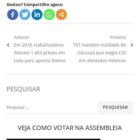
Gostou? Compartilhe agora:
Navegação
Anterior
Próximo
Artigo
Próximo
Em 2018, trabalhadores
TST mantém nulidade de
de
Anterior:
Artigo:
fizeram 1.453 greves em
cláusula que exigia CID
Post
todo país, aponta Dieese
em atestados médicos
PESQUISAR
Pesquisar
por:
VEJA COMO VOTAR NA ASSEMBLEIA