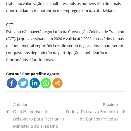
trabalho; valorização das mulheres, pois os homens têm tido mais
oportunidades; manutenção do emprego e fim da rotatividade.
CCT
Este ano não haverá negociação da Convenção Coletiva de Trabalho
(CCT), já que a assinada em 2020 é válida até 2022, mas vários temas
de fundamental importância estão sendo negociados, e para serem
conquistados dependerão da participação e mobilização dos
funcionários e funcionárias.
Gostou? Compartilhe agora:
Navegação
Anterior
Próximo
Artigo
Próximo
Os três motivos de
Federa-RJ realiza Encontro
de
Anterior:
Artigo:
Bolsonaro para “recriar” o
de Bancos Privados
Post
Ministério do Trabalho